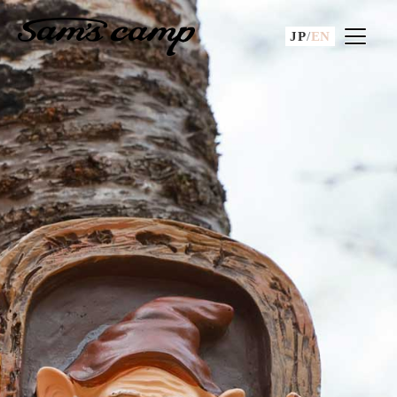
JP
/
EN