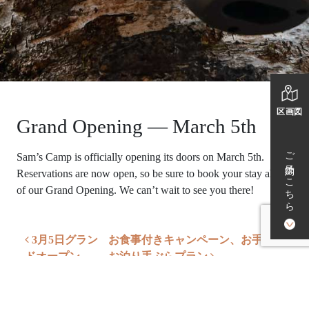
区画図
Grand Opening — March 5th
ご予約はこちら
Sam’s Camp is officially opening its doors on March 5th.
Reservations are now open, so be sure to book your stay ahead
of our Grand Opening. We can’t wait to see you there!
ナビゲーション
3月5日グラン
お食事付きキャンペーン、お手軽
ドオープン
お泊り手ぶらプラン